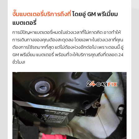
จั๊มแบตเตอรี่บริการถึงที่
โดยอู่ GM พรีเมี่ยม
แบตเตอรี่
การมีปัญหาแบตเตอรี่หมดในช่วงเวลาที่ไม่คาดคิด อาจทำให้
การเดินทางของคุณต้องสะดุดลง โดยเฉพาะในช่วงเวลาที่คุณ
ต้องการใช้รถมากที่สุด แต่ไม่ต้องห่วงอีกต่อไป เพราะตอนนี้ อู่
GM พรีเมี่ยม แบตเตอรี่ พร้อมที่จะให้บริการคุณถึงที่ตลอด 24
ชั่วโมง!