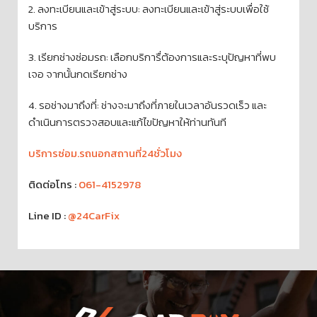
2. ลงทะเบียนและเข้าสู่ระบบ: ลงทะเบียนและเข้าสู่ระบบเพื่อใช้
บริการ
3. เรียกช่างซ่อมรถ: เลือกบริการื่ต้องการและระบุปัญหาที่พบ
เจอ จากนั้นกดเรียกช่าง
4. รอช่างมาถึงที่: ช่างจะมาถึงที่ภายในเวลาอันรวดเร็ว และ
ดำเนินการตรวจสอบและแก้ไขปัญหาให้ท่านทันที
บริการซ่อม.รถนอกสถานที่24ชั่วโมง
ติดต่อโทร :
061-4152978
Line ID :
@24CarFix