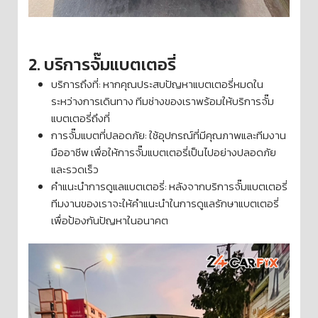
2. บริการจั๊มแบตเตอรี่
บริการถึงที่: หากคุณประสบปัญหาแบตเตอรี่หมดใน
ระหว่างการเดินทาง ทีมช่างของเราพร้อมให้บริการจั๊ม
แบตเตอรี่ถึงที่
การจั๊มแบตที่ปลอดภัย: ใช้อุปกรณ์ที่มีคุณภาพและทีมงาน
มืออาชีพ เพื่อให้การจั๊มแบตเตอรี่เป็นไปอย่างปลอดภัย
และรวดเร็ว
คำแนะนำการดูแลแบตเตอรี่: หลังจากบริการจั๊มแบตเตอรี่
ทีมงานของเราจะให้คำแนะนำในการดูแลรักษาแบตเตอรี่
เพื่อป้องกันปัญหาในอนาคต