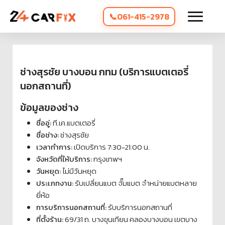
061-415-2978
ช่างสุรชัย บางบอน กทม (บริการแบตเตอรี่
นอกสถานที่)
ข้อมูลของช่าง
ชื่ออู่:
ที.เค.แบตเตอรี่
ชื่อช่าง:
ช่างสุรชัย
เวลาทำการ:
เปิดบริการ 7:30-21:00 น.
จังหวัดที่ให้บริการ:
กรุงเทพฯ
วันหยุด:
ไม่มีวันหยุด
ประเภทงาน:
รับเปลี่ยนแบต จั๊มแบต จำหน่ายแบตหลาย
ยี่ห้อ
การบริการนอกสถานที่:
รับบริการนอกสถานที่
ที่ตั้งร้าน:
69/31 ถ. บางขุนเทียน คลองบางบอน เขตบาง