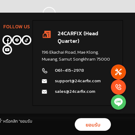
FOLLOW US
24CARFIX (Head
Quarter)
196 Ekachai Road, Mae Klong,
Mueang, Samut Songkhram 75000
061-415-2978
support@24carfix.com
sales@24carfix.com
ี้" หรือคลิก "ยอมรับ
ยอมรับ