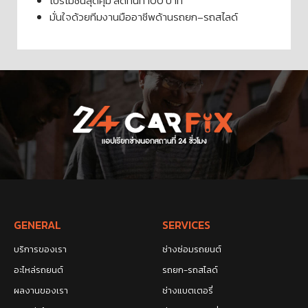
โปรโมชันสุดคุ้ม ลดทันที 100 บาท
มั่นใจด้วยทีมงานมืออาชีพด้านรถยก–รถสไลด์
GENERAL
SERVICES
บริการของเรา
ช่างซ่อมรถยนต์
อะไหล่รถยนต์
รถยก-รถสไลด์
ผลงานของเรา
ช่างแบตเตอรี่