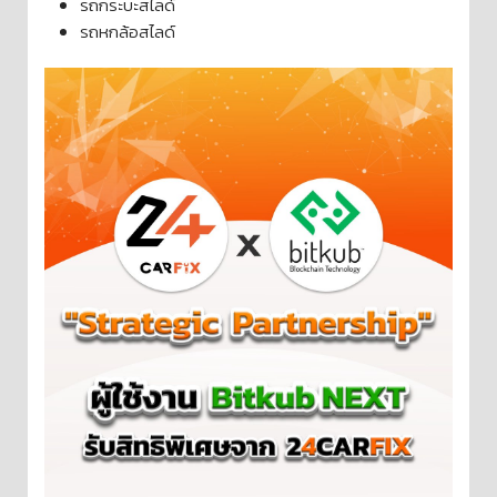
รถกระบะสไลด์
รถหกล้อสไลด์