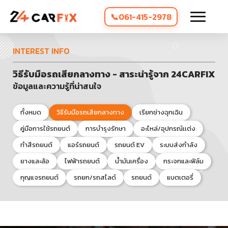
061-415-2978
INTEREST INFO
วิธีรับมือรถเสียกลางทาง - สาระน่ารู้จาก 24CARFIX
ข้อมูลและความรู้ที่น่าสนใจ
ทั้งหมด
วิธีรับมือรถเสียกลางทาง
เรียกช่างฉุกเฉิน
คู่มือการใช้รถยนต์
การบำรุงรักษา
อะไหล่/อุปกรณ์เเต่ง
ทำสีรถยนต์
แอร์รถยนต์
รถยนต์ EV
ระบบส่งกำลัง
ยางและล้อ
ไฟฟ้ารถยนต์
น้ำมันเครื่อง
กระจกและฟิล์ม
กุญแจรถยนต์
รถยก/รถสไลด์
รถยนต์
แบตเตอรี่