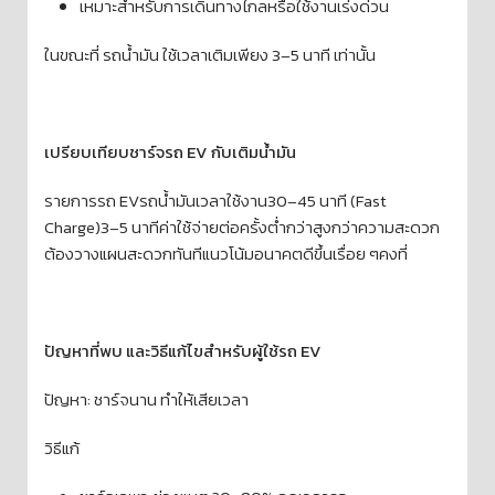
เหมาะสำหรับการเดินทางไกลหรือใช้งานเร่งด่วน
ในขณะที่ รถน้ำมัน ใช้เวลาเติมเพียง 3–5 นาที เท่านั้น
เปรียบเทียบชาร์จรถ EV กับเติมน้ำมัน
รายการรถ EVรถน้ำมันเวลาใช้งาน30–45 นาที (Fast
Charge)3–5 นาทีค่าใช้จ่ายต่อครั้งต่ำกว่าสูงกว่าความสะดวก
ต้องวางแผนสะดวกทันทีแนวโน้มอนาคตดีขึ้นเรื่อย ๆคงที่
ปัญหาที่พบ และวิธีแก้ไขสำหรับผู้ใช้รถ EV
ปัญหา: ชาร์จนาน ทำให้เสียเวลา
วิธีแก้