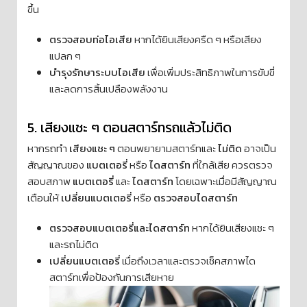
ขึ้น
ตรวจสอบท่อไอเสีย
หากได้ยินเสียงครืด ๆ หรือเสียง
แปลก ๆ
บำรุงรักษาระบบไอเสีย
เพื่อเพิ่มประสิทธิภาพในการขับขี่
และลดการสิ้นเปลืองพลังงาน
5️. เสียงแชะ ๆ ตอนสตาร์ทรถแล้วไม่ติด
หากรถทำ
เสียงแชะ ๆ
ตอนพยายามสตาร์ทและ
ไม่ติด
อาจเป็น
สัญญาณของ
แบตเตอรี่
หรือ
ไดสตาร์ท
ที่ใกล้เสีย ควรตรวจ
สอบสภาพ
แบตเตอรี่
และ
ไดสตาร์ท
โดยเฉพาะเมื่อมีสัญญาณ
เตือนให้
เปลี่ยนแบตเตอรี่
หรือ
ตรวจสอบไดสตาร์ท
ตรวจสอบแบตเตอรี่และไดสตาร์ท
หากได้ยินเสียงแชะ ๆ
และรถไม่ติด
เปลี่ยนแบตเตอรี่
เมื่อถึงเวลาและตรวจเช็คสภาพได
สตาร์ทเพื่อป้องกันการเสียหาย