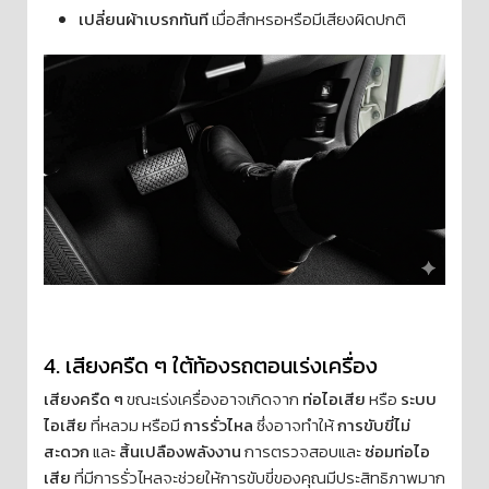
เปลี่ยนผ้าเบรกทันที
เมื่อสึกหรอหรือมีเสียงผิดปกติ
4️. เสียงครืด ๆ ใต้ท้องรถตอนเร่งเครื่อง
เสียงครืด ๆ
ขณะเร่งเครื่องอาจเกิดจาก
ท่อไอเสีย
หรือ
ระบบ
ไอเสีย
ที่หลวม หรือมี
การรั่วไหล
ซึ่งอาจทำให้
การขับขี่ไม่
สะดวก
และ
สิ้นเปลืองพลังงาน
การตรวจสอบและ
ซ่อมท่อไอ
เสีย
ที่มีการรั่วไหลจะช่วยให้การขับขี่ของคุณมีประสิทธิภาพมาก