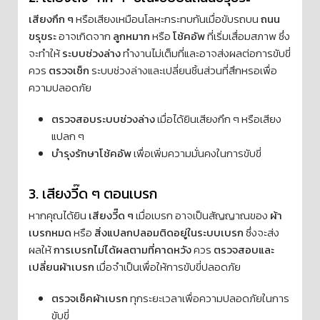
เสียงกึก ๆ
หรือเสียงเหมือนโลหะกระทบกันเมื่อขับรถบน
ถนน
ขรุขระ
อาจเกิดจาก
ลูกหมาก
หรือ
โช้คอัพ
ที่เริ่มเสื่อมสภาพ ซึ่ง
จะทำให้
ระบบช่วงล่าง
ทำงานไม่เต็มที่และอาจส่งผลต่อการขับขี่
ควร
ตรวจเช็ก
ระบบช่วงล่างและเปลี่ยนชิ้นส่วนที่สึกหรอเพื่อ
ความปลอดภัย
ตรวจสอบระบบช่วงล่าง
เมื่อได้ยินเสียงกึก ๆ หรือเสียง
แปลก ๆ
บำรุงรักษาโช้คอัพ
เพื่อเพิ่มความมั่นคงในการขับขี่
3️. เสียงวี๊ด ๆ ตอนเบรก
หากคุณได้ยิน
เสียงวี๊ด ๆ
เมื่อเบรก อาจเป็นสัญญาณของ
ผ้า
เบรกหมด
หรือ
สิ่งแปลกปลอมติดอยู่ในระบบเบรก
ซึ่งจะส่ง
ผลให้
การเบรกไม่ได้ผลตามที่คาดหวัง
ควร
ตรวจสอบและ
เปลี่ยนผ้าเบรก
เมื่อจำเป็นเพื่อให้การขับขี่ปลอดภัย
ตรวจเช็คผ้าเบรก
ทุกระยะเวลาเพื่อความปลอดภัยในการ
ขับขี่