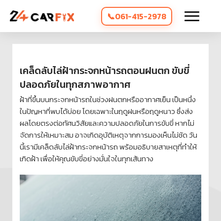
061-415-2978
เคล็ดลับไล่ฝ้ากระจกหน้ารถตอนฝนตก ขับขี่
ปลอดภัยในทุกสภาพอากาศ
ฝ้าที่ขึ้นบนกระจกหน้ารถในช่วงฝนตกหรืออากาศเย็น เป็นหนึ่ง
ในปัญหาที่พบได้บ่อย โดยเฉพาะในฤดูฝนหรือฤดูหนาว ซึ่งส่ง
ผลโดยตรงต่อทัศนวิสัยและความปลอดภัยในการขับขี่ หากไม่
จัดการให้เหมาะสม อาจเกิดอุบัติเหตุจากการมองเห็นไม่ชัด วัน
นี้เรามีเคล็ดลับไล่ฝ้ากระจกหน้ารถ พร้อมอธิบายสาเหตุที่ทำให้
เกิดฝ้า เพื่อให้คุณขับขี่อย่างมั่นใจในทุกเส้นทาง