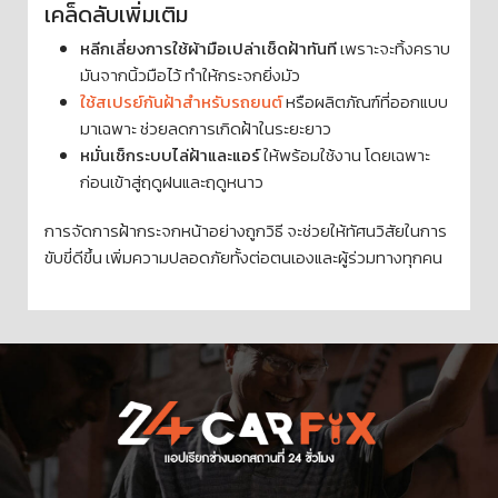
เคล็ดลับเพิ่มเติม
หลีกเลี่ยงการใช้ผ้ามือเปล่าเช็ดฝ้าทันที
เพราะจะทิ้งคราบ
มันจากนิ้วมือไว้ ทำให้กระจกยิ่งมัว
ใช้สเปรย์กันฝ้าสำหรับรถยนต์
หรือผลิตภัณฑ์ที่ออกแบบ
มาเฉพาะ ช่วยลดการเกิดฝ้าในระยะยาว
หมั่นเช็กระบบไล่ฝ้าและแอร์
ให้พร้อมใช้งาน โดยเฉพาะ
ก่อนเข้าสู่ฤดูฝนและฤดูหนาว
การจัดการฝ้ากระจกหน้าอย่างถูกวิธี จะช่วยให้ทัศนวิสัยในการ
ขับขี่ดีขึ้น เพิ่มความปลอดภัยทั้งต่อตนเองและผู้ร่วมทางทุกคน