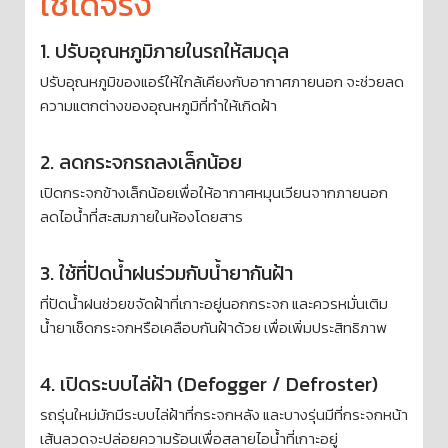
ใช้ได้จริง
1. ปรับอุณหภูมิภายในรถให้สมดุล
ปรับอุณหภูมิของแอร์ให้ใกล้เคียงกับอากาศภายนอก จะช่วยลด
ความแตกต่างของอุณหภูมิที่ทำให้เกิดฝ้า
2. ลดกระจกรถลงเล็กน้อย
เปิดกระจกข้างเล็กน้อยเพื่อให้อากาศหมุนเวียนจากภายนอก
ลดไอน้ำที่สะสมภายในห้องโดยสาร
3. ใช้ที่ปัดน้ำฝนร่วมกับน้ำยากันฝ้า
ที่ปัดน้ำฝนช่วยขจัดฝ้าที่เกาะอยู่นอกกระจก และควรหมั่นเติม
น้ำยาเช็ดกระจกหรือเคลือบกันฝ้าด้วย เพื่อเพิ่มประสิทธิภาพ
4. เปิดระบบไล่ฝ้า (Defogger / Defroster)
รถรุ่นใหม่มักมีระบบไล่ฝ้าที่กระจกหลัง และบางรุ่นมีที่กระจกหน้า
เส้นลวดจะปล่อยความร้อนเพื่อสลายไอน้ำที่เกาะอยู่