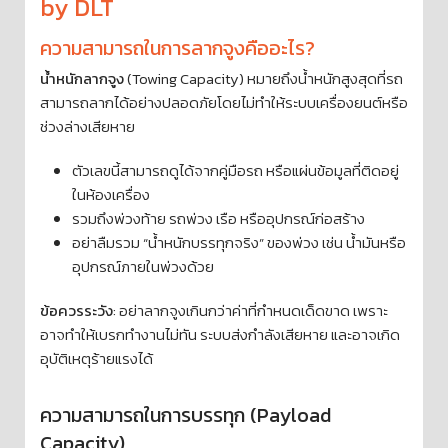
by DLT
ความสามารถในการลากจูงคืออะไร?
น้ำหนักลากจูง
(Towing Capacity) หมายถึงน้ำหนักสูงสุดที่รถ
สามารถลากได้อย่างปลอดภัยโดยไม่ทำให้ระบบเครื่องยนต์หรือ
ช่วงล่างเสียหาย
ตัวเลขนี้สามารถดูได้จากคู่มือรถ หรือแผ่นข้อมูลที่ติดอยู่
ในห้องเครื่อง
รวมถึงพ่วงท้าย รถพ่วง เรือ หรืออุปกรณ์ก่อสร้าง
อย่าลืมรวม “น้ำหนักบรรทุกจริง” ของพ่วง เช่น น้ำมันหรือ
อุปกรณ์ภายในพ่วงด้วย
ข้อควรระวัง
: อย่าลากจูงเกินกว่าค่าที่กำหนดเด็ดขาด เพราะ
อาจทำให้เบรกทำงานไม่ทัน ระบบส่งกำลังเสียหาย และอาจเกิด
อุบัติเหตุร้ายแรงได้
ความสามารถในการบรรทุก (Payload
Capacity)