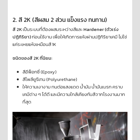
2. สี 2K (สีผสม 2 ส่วน แข็งแรง ทนทาน)
สี 2K
เป็นระบบที่ต้องผสมระหว่างสีและ
Hardener (ตัวเร่ง
ปฏิกิริยา)
ก่อนใช้งาน เพื่อให้เกิดการแห้งผ่านปฏิกิริยาเคมี ไม่ใช่
แค่ระเหยแห้งเหมือนสี 1K
ชนิดของสี 2K ที่นิยม:
สีอีพ็อกซี่ (Epoxy)
สีโพลียูรีเทน (Polyurethane)
ให้ความเงางาม ทนต่อแสงแดด น้ำมัน น้ำมันเบรก คราบ
เคมีต่าง ๆ ได้ดี และมีความใกล้เคียงกับสีจากโรงงานมาก
ที่สุด