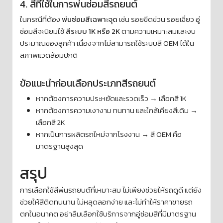
4. สีที่ใช้ในการพ่นซ่อมสีรถยนต์
ในกรณีที่ต้อง
พ่นซ่อมสีเฉพาะจุด
เช่น รอยขีดข่วน รอยเฉี่ยว อู่
ซ่อมสีจะนิยมใช้
สีระบบ 1K หรือ 2K
ตามความเหมาะสมและงบ
ประมาณของลูกค้า เนื่องจากไม่สามารถใช้ระบบสี OEM ได้ใน
สภาพแวดล้อมปกติ
ข้อแนะนำก่อนเลือกประเภทสีรถยนต์
หากต้องการความประหยัดและรวดเร็ว → เลือกสี 1K
หากต้องการความเงางาม ทนทาน และใกล้เคียงสีเดิม →
เลือกสี 2K
หากเป็นการผลิตรถใหม่จากโรงงาน → สี OEM คือ
มาตรฐานสูงสุด
สรุป
การเลือกใช้สีพ่นรถยนต์ที่เหมาะสม ไม่เพียงช่วยให้รถดูดี แต่ยัง
ช่วยให้สีติดทนนาน ไม่หลุดลอกง่าย และไม่ทำให้ราคาขายรถ
ตกในอนาคต อย่าลืมเลือกใช้บริการจากอู่ซ่อมสีที่มีมาตรฐาน