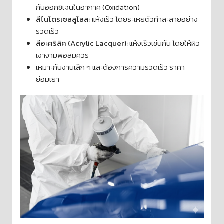
กับออกซิเจนในอากาศ (Oxidation)
สีไนโตรเซลลูโลส:
แห้งเร็ว โดยระเหยตัวทำละลายอย่าง
รวดเร็ว
สีอะคริลิค (Acrylic Lacquer):
แห้งเร็วเช่นกัน โดยให้ผิว
เงางามพอสมควร
เหมาะกับงานเล็ก ๆ และต้องการความรวดเร็ว ราคา
ย่อมเยา