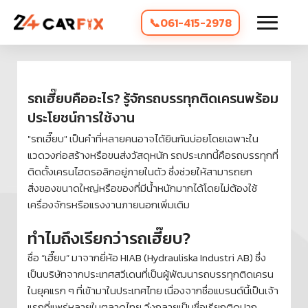
061-415-2978
รถเฮี๊ยบคืออะไร? รู้จักรถบรรทุกติดเครนพร้อม
ประโยชน์การใช้งาน
"รถเฮี๊ยบ" เป็นคำที่หลายคนอาจได้ยินกันบ่อยโดยเฉพาะใน
แวดวงก่อสร้างหรือขนส่งวัสดุหนัก รถประเภทนี้คือรถบรรทุกที่
ติดตั้งเครนไฮดรอลิกอยู่ภายในตัว ซึ่งช่วยให้สามารถยก
สิ่งของขนาดใหญ่หรือของที่มีน้ำหนักมากได้โดยไม่ต้องใช้
เครื่องจักรหรือแรงงานภายนอกเพิ่มเติม
ทำไมถึงเรียกว่ารถเฮี๊ยบ?
ชื่อ “เฮี๊ยบ” มาจากยี่ห้อ HIAB (Hydrauliska Industri AB) ซึ่ง
เป็นบริษัทจากประเทศสวีเดนที่เป็นผู้พัฒนารถบรรทุกติดเครน
ในยุคแรก ๆ ที่เข้ามาในประเทศไทย เนื่องจากชื่อแบรนด์นี้เป็นเจ้า
แรกที่แพร่หลายในตลาดไทย จึงกลายเป็นชื่อเรียกติดปาก