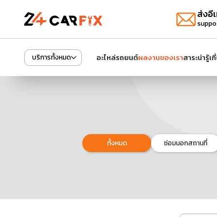
ส่งอีเ
suppo
อะไหล่รถยนต์
ผลงานของเรา
สาระน่ารู้
เก
บริการทั้งหมด
ทั้งหมด
ซ่อมนอกสถานที่