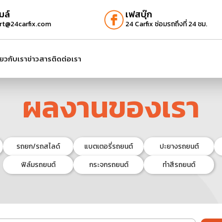
มล์
เฟสบุ๊ก
rt@24carfix.com
24 Carfix ซ่อมรถถึงที่ 24 ชม.
ี่ยวกับเรา
ข่าวสาร
ติดต่อเรา
ผลงานของเรา
รถยก/รถสไลด์
แบตเตอรี่รถยนต์
ปะยางรถยนต์
ฟิล์มรถยนต์
กระจกรถยนต์
ทำสีรถยนต์