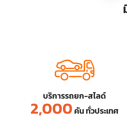
บริการรถยก-สไลด์
2,000
คัน ทั่วประเทศ