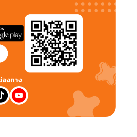
!
กช่องทาง