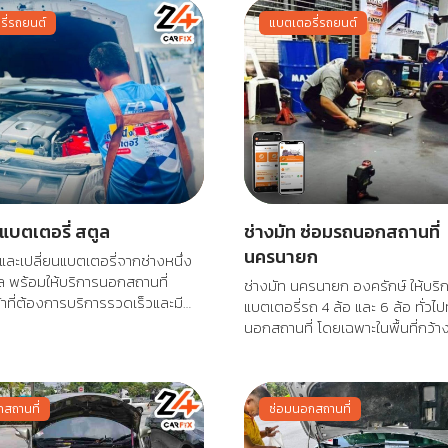
ี่รถยนต์
แบตเตอรี่รถยนต์
 แบตเตอรี่ สตูล
ช่างมัท ซ่อมรถนอกสถานที่
นครนายก
และเปลี่ยนแบตเตอรี่จากช่างหนึ่ง
ล พร้อมให้บริการนอกสถานที่
ช่างมัท นครนายก องครักษ์ ให้บริ
้าที่ต้องการบริการรวดเร็วและมี
แบตเตอรี่รถ 4 ล้อ และ 6 ล้อ ทั่วไป
ยช่างหนึ่งมีประสบการณ์ในการ
นอกสถานที่ โดยเฉพาะในพื้นที่กว้าง
เตอรี่รถยนต์ทุกประเภท
ฉะเชิงเทรา, ลาดกระบัง, สระบุรี และ
พร้อมบริการ 24 ชม. ทุกวันยกเว้นวั
สถานที่
ซ่อมนอกสถานที่