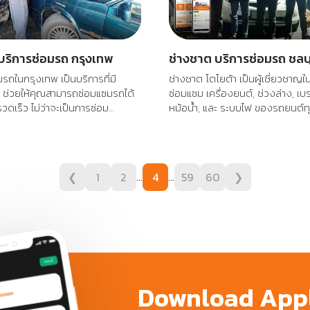
ย บริการซ่อมรถ กรุงเทพ
ช่างชาต บริการซ่อมรถ ชลบุ
อมรถในกรุงเทพ เป็นบริการที่มี
ช่างชาต โตโยต้า เป็นผู้เชี่ยวชาญ
 ช่วยให้คุณสามารถซ่อมแซมรถได้
ซ่อมแซม เครื่องยนต์, ช่วงล่าง, เบร
ดเร็ว ไม่ว่าจะเป็นการซ่อม
หม้อน้ำ, และ ระบบไฟ ของรถยนต์ท
์ ระบบไฟฟ้า หรือระบบอื่นๆ โดย
ีพ
❮
1
2
4
59
60
❯
...
...
Download Appl