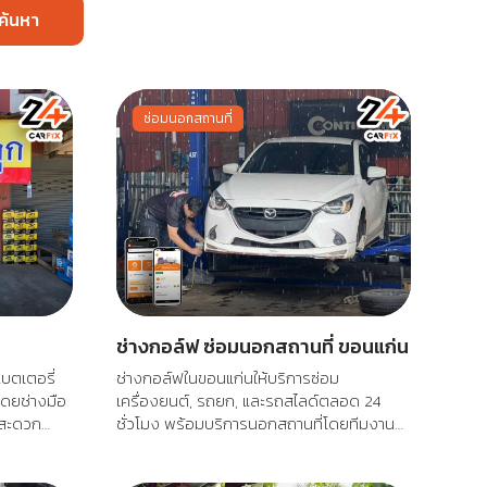
ค้นหา
ซ่อมนอกสถานที่
ช่างกอล์ฟ ซ่อมนอกสถานที่ ขอนแก่น
แบตเตอรี่
ช่างกอล์ฟในขอนแก่นให้บริการซ่อม
ดยช่างมือ
เครื่องยนต์, รถยก, และรถสไลด์ตลอด 24
ะสะดวก
ชั่วโมง พร้อมบริการนอกสถานที่โดยทีมงาน
00 น.
มืออาชีพ เพื่อให้การซ่อมแซมรถของคุณ
สะดวกและรวดเร็ว