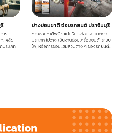
รี
ช่างซ่อมชาติ ซ่อมรถยนต์ ปราจีนบุรี
ในการ
ช่างซ่อมชาติพร้อมให้บริการซ่อมรถยนต์ทุก
ก, คลัช,
ประเภท ไม่ว่าจะเป็นงานซ่อมเครื่องยนต์, ระบบ
ุกประเภท
ไฟ, หรือการซ่อมแซมส่วนต่าง ๆ ของรถยนต์
ท่านสามารถมั่นใจได้
ication