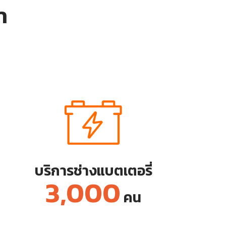
า
บริการช่างแบตเตอรี่
3,000
คน