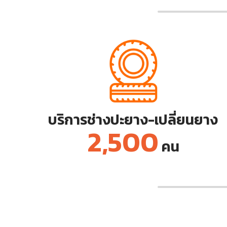
บริการช่างปะยาง-เปลี่ยนยาง
2,500
คน