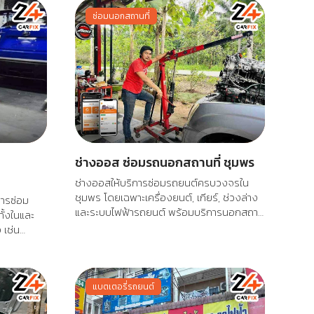
ซ่อมนอกสถานที่
ช่างออส ซ่อมรถนอกสถานที่ ชุมพร
ช่างออสให้บริการซ่อมรถยนต์ครบวงจรใน
ชุมพร โดยเฉพาะเครื่องยนต์, เกียร์, ช่วงล่าง
การซ่อม
และระบบไฟฟ้ารถยนต์ พร้อมบริการนอกสถาน
ทั้งในและ
ที่ รับทั้งรถเก๋งและกะบะ ให้บริการในช่วงเวลา
 เช่น
8.00 - 17.00 น. ทุกวันยกเว้นวันอาทิตย์
อื่นๆ
นศุกร์
แบตเตอรี่รถยนต์