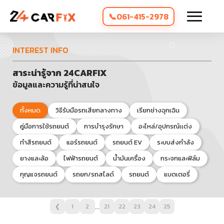
061-415-2978
INTEREST INFO
สาระน่ารู้จาก 24CARFIX
ข้อมูลและความรู้ที่น่าสนใจ
ทั้งหมด
วิธีรับมือรถเสียกลางทาง
เรียกช่างฉุกเฉิน
คู่มือการใช้รถยนต์
การบำรุงรักษา
อะไหล่/อุปกรณ์เเต่ง
ทำสีรถยนต์
แอร์รถยนต์
รถยนต์ EV
ระบบส่งกำลัง
ยางและล้อ
ไฟฟ้ารถยนต์
น้ำมันเครื่อง
กระจกและฟิล์ม
กุญแจรถยนต์
รถยก/รถสไลด์
รถยนต์
แบตเตอรี่
...
❮
1
2
21
22
23
24
25