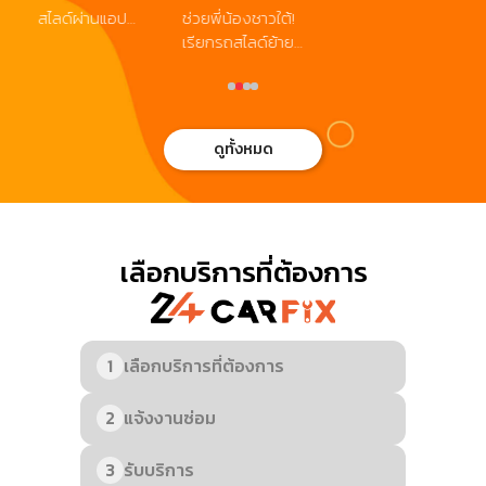
ก
สไลด์ผ่านแอป
ช่วยพี่น้องชาวใต้!
ส่วนลดทันใจ หาก
สำ
24CARFIX กรอก
เรียกรถสไลด์ย้าย
คุณกำลังมองหา
อ่
โค้ด 24cf รับ
รถจมน้ำ ลดทันที
ร้านซ่อมรถใกล้ฉัน
ส่วนลดทันที 200
1,000 บาท เมื่อใช้
ที่สะดวก รวดเร็ว
บาท! บริการเร็ว
บริการระยะทาง
และไว้ใจได้ — ตอน
ถึงที่ ตลอด 24
300 กม. ขึ้นไป
นี้ลูกค้าใหม่สามารถ
ดูทั้งหมด
ชั่วโมง พร้อมให้
พร้อมดูแลเต็มที่
รับ ส่วนลด 100
คุณเดินทางอย่าง
ครับ อ่านเพิ่มเติม
บาท เมื่อใช้บริการ
อุ่นใจทุกเวลา อ่าน
ผ่านแอปฯ หรือ
เพิ่มเติม
เว็บไซต์ 24CARFIX
เพียงกรอกโค้ด
เลือกบริการที่ต้องการ
CF100 ก่อนชำระ
เงิน ก็รับสิทธิ์
ส่วนลดได้ทันที!
1
เลือกบริการที่ต้องการ
2
แจ้งงานซ่อม
3
รับบริการ