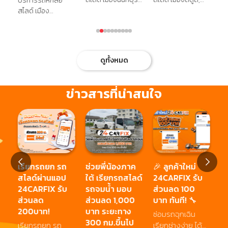
บริการรถหกล้อ
บร
,
บางกรวย, บางใหญ่,
ควนโดน,
สไลด์ เมือง
เม
ป่า
บางบัวทอง,
ควนกาหลง, ท่าแพ,
อุบลราชธานี, ศรี
นค
ต,
ไทรน้อย, ปากเกร็ด
ละงู, ทุ่งหว้า, มะนัง
เมืองใหม่, โขงเจียม,
พร
ูน
เขื่องใน, เขมราฐ,
ฉว
เดชอุดม,
กล
ดูทั้งหมด
นาจะหลวย, น้ำยืน,
เฉ
บุณฑริก,
พร
ตระการพืชผล,
ทุ
ข่าวสารที่น่าสนใจ
กุดข้าวปุ้น, สำโรง,
ทุ
โพธิ์ไทร, ดอน
ร่
มดแดง, สิรินธร, ทุ่ง
ขน
ศรีอุดม, นาเยีย, นา
ขั
ตาล, เหล่าเสือโก้ก,
พิบูลมังสาหาร, โพธิ์
ไทร, วารินชำราบ
PT
เรียกรถยก รถ
ช่วยพี่น้องภาค
🎉 ลูกค้าใหม่
2
สไลด์ผ่านแอป
ใต้ เรียกรถสไลด์
24CARFIX รับ
ับ
24
24CARFIX รับ
รถจมน้ำ มอบ
ส่วนลด 100
ิ
PT
ส่วนลด
ส่วนลด 1,000
บาท ทันที! 🔧
รี
พิ
200บาท!
บาท ระยะทาง
ซ่อมรถฉุกเฉิน
ค่าเเร
300 กม.ขึ้นไป
เรียกรถยก รถ
เรียกช่างง่าย ได้
น้