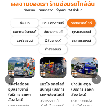
ผลงานของเรา ร้านซ่อมรถใกล้ฉัน
ซ่อมรถยนต์นอกสถานที่ฉุกเฉิน 24 ชั่วโมง
ทั้งหมด
ซ่อมนอกสถานที่
รถยก/รถสไลด์
แบตเตอรี่รถยนต์
ปะยางรถยนต์
กุญแจรถยนต์
แอร์รถยนต์
ฟิล์มรถยนต์
กระจกรถยนต์
ทำสีรถยนต์
APสไลด์ออน
แมวโอ รถสไลด์
ช่างนัน สตูล
อู
อุบลราชธานี
นนทบุรี (บริการ
(บริการ รถหก
น
)
(บริการ รถหก
รถหกล้อสไลด์)
ล้อสไลด์)
(
ล้อสไลด์)
เล
บริการรถหกล้อ
บริการรถหกล้อ
,
สไลด์ เมืองนนทบุรี,
สไลด์ เมืองสตูล,