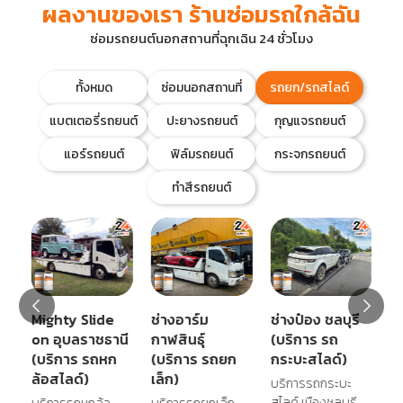
ผลงานของเรา ร้านซ่อมรถใกล้ฉัน
ซ่อมรถยนต์นอกสถานที่ฉุกเฉิน 24 ชั่วโมง
ทั้งหมด
ซ่อมนอกสถานที่
รถยก/รถสไลด์
แบตเตอรี่รถยนต์
ปะยางรถยนต์
กุญแจรถยนต์
แอร์รถยนต์
ฟิล์มรถยนต์
กระจกรถยนต์
ทำสีรถยนต์
Mighty Slide
ช่างอาร์ม
ช่างป๋อง ชลบุรี
ช
on อุบลราชธานี
กาฬสินธุ์
(บริการ รถ
สุ
(บริการ รถหก
(บริการ รถยก
กระบะสไลด์)
(
ล้อสไลด์)
เล็ก)
ล้
บริการรถกระบะ
สไลด์ เมืองชลบุรี,