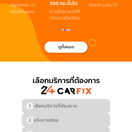
300 กม.ขึ้นไป
เรียกรถยก รถ
เรียกช่างง่าย ได้
น้
ก
สไลด์ผ่านแอป
ช่วยพี่น้องชาวใต้!
ส่วนลดทันใจ หาก
สำ
24CARFIX กรอก
เรียกรถสไลด์ย้าย
คุณกำลังมองหา
อ่
โค้ด 24cf รับ
รถจมน้ำ ลดทันที
ร้านซ่อมรถใกล้ฉัน
ส่วนลดทันที 200
1,000 บาท เมื่อใช้
ที่สะดวก รวดเร็ว
บาท! บริการเร็ว
บริการระยะทาง
และไว้ใจได้ — ตอน
ถึงที่ ตลอด 24
300 กม. ขึ้นไป
นี้ลูกค้าใหม่สามารถ
ดูทั้งหมด
ชั่วโมง พร้อมให้
พร้อมดูแลเต็มที่
รับ ส่วนลด 100
คุณเดินทางอย่าง
ครับ อ่านเพิ่มเติม
บาท เมื่อใช้บริการ
อุ่นใจทุกเวลา อ่าน
ผ่านแอปฯ หรือ
เพิ่มเติม
เว็บไซต์ 24CARFIX
เพียงกรอกโค้ด
เลือกบริการที่ต้องการ
CF100 ก่อนชำระ
เงิน ก็รับสิทธิ์
ส่วนลดได้ทันที!
1
เลือกบริการที่ต้องการ
2
แจ้งงานซ่อม