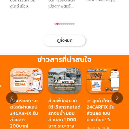
บริการรถหกล้อ
บริการรถยกเล็ก
บร
บ้านบึง, หนองใหญ่,
สไลด์ เมือง
เมืองกาฬสินธุ์,
สไ
บางละมุง, พานทอง,
อุบลราชธานี, ศรี
ยางตลาด, กมลา
สุ
พนัสนิคม, ศรีราชา,
เมืองใหม่, โขงเจียม,
ไสย, ร่องคำ, กุฉินา
กา
เกาะสีชัง, สัตหีบ,
เขื่องใน, เขมราฐ,
รายณ์, เขาวง,
ดอ
เกาะจันทร์
ง
เดชอุดม,
สมเด็จ, ห้วยผึ้ง,
เก
นาจะหลวย, น้ำยืน,
คำม่วง, ท่าคันโท,
ท่า
ดูทั้งหมด
บุณฑริก,
หนองกุงศรี, สาม
บ้
ตระการพืชผล,
ชัย, นามน, ดอนจาน,
เว
กุดข้าวปุ้น, สำโรง,
ห้วยเม็ก
บ้
ข่าวสารที่น่าสนใจ
โพธิ์ไทร, ดอน
พร
มดแดง, สิรินธร, ทุ่ง
บ้
ศรีอุดม, นาเยีย, นา
วิ
ตาล, เหล่าเสือโก้ก,
พิบูลมังสาหาร, โพธิ์
ไทร, วารินชำราบ
PT
เรียกรถยก รถ
ช่วยพี่น้องภาค
🎉 ลูกค้าใหม่
2
สไลด์ผ่านแอป
ใต้ เรียกรถสไลด์
24CARFIX รับ
ับ
24
24CARFIX รับ
รถจมน้ำ มอบ
ส่วนลด 100
ิ
PT
ส่วนลด
ส่วนลด 1,000
บาท ทันที! 🔧
รี
พิ
200บาท!
บาท ระยะทาง
ซ่อมรถฉุกเฉิน
ค่าเเร