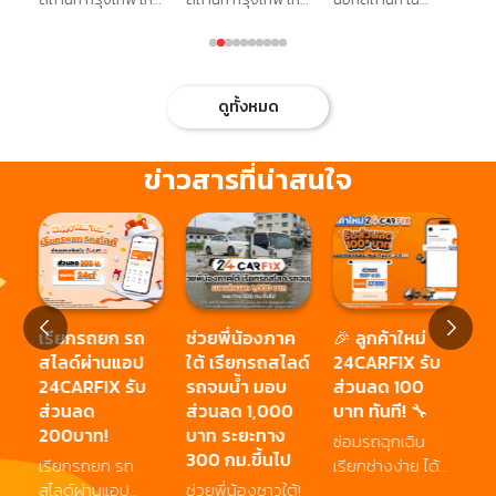
บริการซ่อมรถ
บริการซ่อม ช่วง
กรุงเทพ ด้วย
ชล
ฉุกเฉินถึงที่ ไม่ต้อง
ล่าง, แบตไดร์ชาร์จ
ประสบการณ์และ
อา
รถ
ยกรถไปอู่ บริการ
ไดร์สตาส, ฟิล์ม,
ความเชี่ยวชาญใน
ถึ
ย
รวดเร็วและสะดวก
เบรก, คลัช และงาน
การช่วยเหลือรถ
บร
ดูทั้งหมด
พร้อมให้บริการทั่ว
ซ่อมอื่น ๆ เปิด
เสียทุกกรณี บริการ
ระ
กรุงเทพฯ 24 ชั่วโมง
บริการทุกวันเวลา
รวดเร็ว ทันใจ อ่าน
ปั
ม
24 ชั่วโมง
เพิ่มเติม
ไฟ
ข่าวสารที่น่าสนใจ
PT
เรียกรถยก รถ
ช่วยพี่น้องภาค
🎉 ลูกค้าใหม่
2
สไลด์ผ่านแอป
ใต้ เรียกรถสไลด์
24CARFIX รับ
ับ
24
24CARFIX รับ
รถจมน้ำ มอบ
ส่วนลด 100
ิ
PT
ส่วนลด
ส่วนลด 1,000
บาท ทันที! 🔧
รี
พิ
200บาท!
บาท ระยะทาง
ซ่อมรถฉุกเฉิน
ค่าเเร
300 กม.ขึ้นไป
เรียกรถยก รถ
เรียกช่างง่าย ได้
น้
ก
สไลด์ผ่านแอป
ช่วยพี่น้องชาวใต้!
ส่วนลดทันใจ หาก
สำ