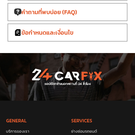
คำถามที่พบบ่อย
(FAQ)
ข้อกำหนด
และเงื่อนไข
GENERAL
SERVICES
บริการของเรา
ช่างซ่อมรถยนต์