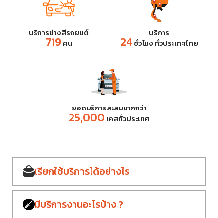
บริการช่างสีรถยนต์
บริการ
719
24
คน
ชั่วโมง ทั่วประเทศไทย
ยอดบริการสะสมมากกว่า
25,000
เคสทั่วประเทศ
เรียกใช้บริการ
ได้อย่างไร
มีบริการงาน
อะไรบ้าง ?