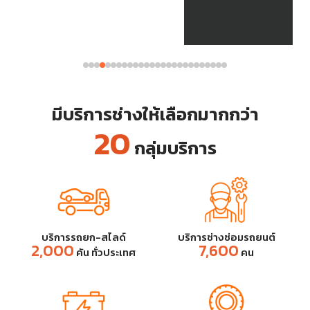
มีบริการช่างให้เลือกมากกว่า
20
กลุ่มบริการ
บริการรถยก-สไลด์
บริการช่างซ่อมรถยนต์
2,000
7,600
คัน ทั่วประเทศ
คน